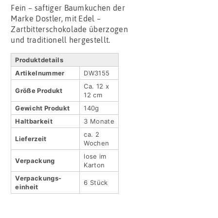
Fein – saftiger Baumkuchen der
Marke Dostler, mit Edel –
Zartbitterschokolade überzogen
und traditionell hergestellt.
Produktdetails
Artikel­nummer
DW3155
Ca. 12 x
Größe Produkt
12 cm
Gewicht Produkt
140g
Haltbar­keit
3 Monate
ca. 2
Lieferzeit
Wochen
lose im
Verpackung
Karton
Verpackungs­
6 Stück
einheit