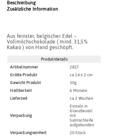
Beschreibung
Zusätzliche Information
Aus feinster, belgischer Edel –
Vollmilchschokolade ( mind. 31,5%
Kakao ) von Hand geschöpft.
Produktdetails
Artikel­nummer
2827
Größe Produkt
ca 14 x 2 cm
Gewicht Produkt
30g
Haltbar­keit
6 Monate
Lieferzeit
ca 2 Wochen
Einzeln in
Glanzbeutel
Verpackung
mit
Satinschleife
aufgebunden
Verpackungs­einheit
20 Stück