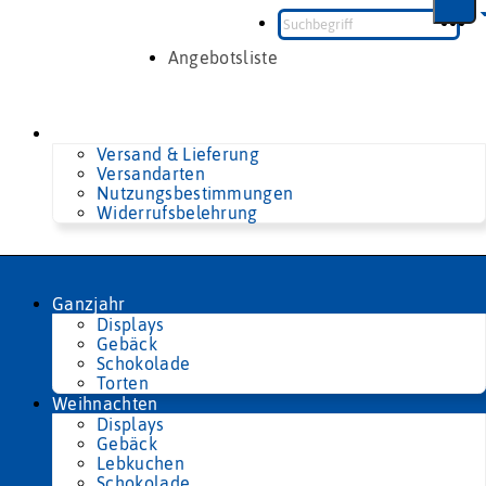
Zum
Inhalt
springen
Angebotsliste
Versand & Lieferung
Versandarten
Nutzungsbestimmungen
Widerrufsbelehrung
Ganzjahr
Displays
Gebäck
Schokolade
Torten
Weihnachten
Displays
Gebäck
Lebkuchen
Schokolade