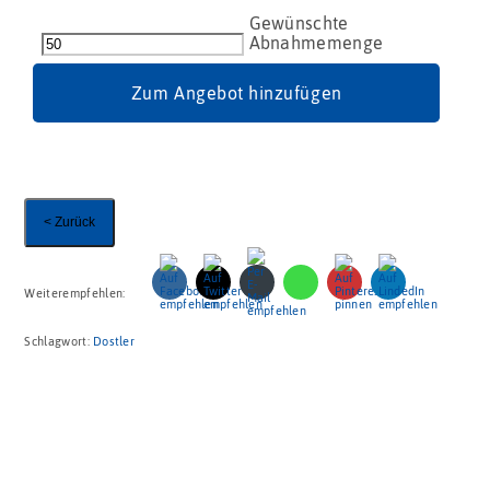
Bohrer
/
lose
Rost-
Zum Angebot hinzufügen
Effekft
Menge
< Zurück
Weiterempfehlen:
Schlagwort:
Dostler