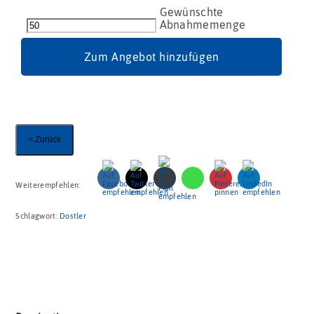
Christbaumkugel
Vintage
-
Herz
Zum Angebot hinzufügen
45g
Menge
< Zurück
Weiterempfehlen:
Schlagwort:
Dostler