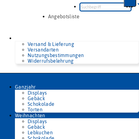
Zum
Inhalt
springen
Angebotsliste
Versand & Lieferung
Versandarten
Nutzungsbestimmungen
Widerrufsbelehrung
Ganzjahr
Displays
Gebäck
Schokolade
Torten
Weihnachten
Displays
Gebäck
Lebkuchen
Schokolade