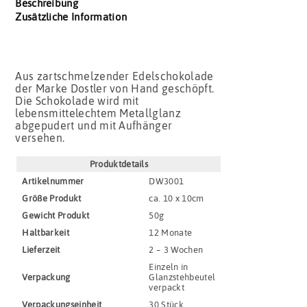
Beschreibung
Zusätzliche Information
Aus zartschmelzender Edelschokolade
der Marke Dostler von Hand geschöpft.
Die Schokolade wird mit
lebensmittelechtem Metallglanz
abgepudert und mit Aufhänger
versehen.
Produktdetails
Artikel­nummer
DW3001
Größe Produkt
ca. 10 x 10cm
Gewicht Produkt
50g
Haltbar­keit
12 Monate
Lieferzeit
2 – 3 Wochen
Einzeln in
Verpackung
Glanzstehbeutel
verpackt
Verpackungs­einheit
30 Stück