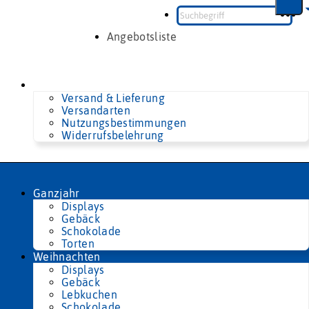
Zum
Inhalt
springen
Angebotsliste
Versand & Lieferung
Versandarten
Nutzungsbestimmungen
Widerrufsbelehrung
Ganzjahr
Displays
Gebäck
Schokolade
Torten
Weihnachten
Displays
Gebäck
Lebkuchen
Schokolade