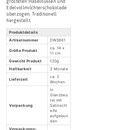
grösteten Haselnüssen und
Edelvollmilchterschokolade
überzogen. Traditionell
hergestellt.
Produktdetails
Artikel­nummer
DW3861
ca. 14 x
Größe Produkt
11 cm
Gewicht Produkt
120g
Haltbar­keit
3 Monate
ca. 2
Lieferzeit
Wochen
In
Glanzbeu
tel mit
Verpackung
Satinschl
eife
aufgebun
den
Verpackungs­