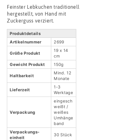
Feinster Lebkuchen traditionell
hergestellt, von Hand mit
Zuckerguss verziert.
Produktdetails
Artikel­nummer
2699
19 x 14
Größe Produkt
cm
Gewicht Produkt
150g
Mind. 12
Haltbar­keit
Monate
1-3
Lieferzeit
Werktage
eingesch
weißt /
Verpackung
weißes
Umhänge
band
Verpackungs­
30 Stück
einheit