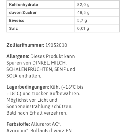
Kohlenhydrate
82,0 g
davon Zucker
49,5 g
Eiweiss
5,7 g
Salz
0,01 g
Zolltarifnummer:
19052010
Allergene:
Dieses Produkt kann
Spuren von DINKEL, MILCH,
SCHALENFRÜCHTEN, SENF und
SOJA enthalten.
Lagerbedingungen:
Kühl (+16°C bis
+18°C) und trocken aufbewahren.
Möglichst vor Licht und
Sonneneinstrahlung schützen.
Bald nach Erhalt verzehren.
Farbstoffe:
Allurarot AC*,
Azorubin*, Brillantschwarz PN,