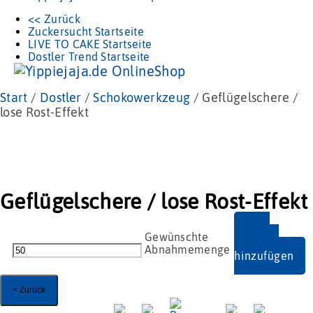
<< Zurück
Zuckersucht Startseite
LIVE TO CAKE Startseite
Dostler Trend Startseite
Start
/
Dostler
/
Schokowerkzeug
/ Geflügelschere /
lose Rost-Effekt
Geflügelschere / lose Rost-Effekt
Zum
Geflügelschere
Angebot
/
hinzufügen
lose
Rost-
Effekt
< Zurück
Menge