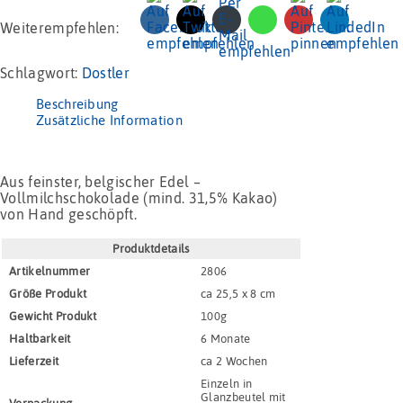
Weiterempfehlen:
Schlagwort:
Dostler
Beschreibung
Zusätzliche Information
Aus feinster, belgischer Edel –
Vollmilchschokolade (mind. 31,5% Kakao)
von Hand geschöpft.
Produktdetails
Artikel­nummer
2806
Größe Produkt
ca 25,5 x 8 cm
Gewicht Produkt
100g
Haltbar­keit
6 Monate
Lieferzeit
ca 2 Wochen
Einzeln in
Glanzbeutel mit