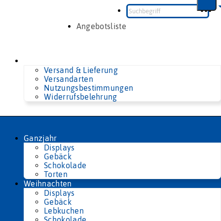
Zum
Inhalt
springen
Angebotsliste
Versand & Lieferung
Versandarten
Nutzungsbestimmungen
Widerrufsbelehrung
Ganzjahr
Displays
Gebäck
Schokolade
Torten
Weihnachten
Displays
Gebäck
Lebkuchen
Schokolade