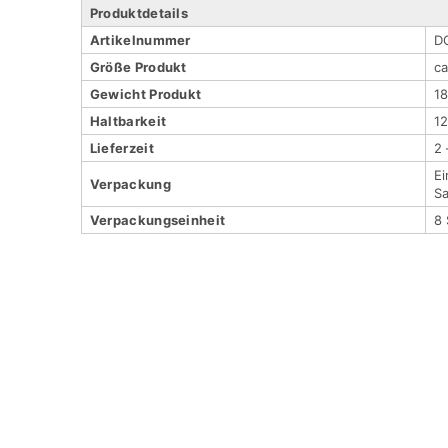
Produktdetails
Artikel­nummer
D
Größe Produkt
ca
Gewicht Produkt
1
Haltbar­keit
1
Lieferzeit
2
Ei
Verpackung
Sa
Verpackungs­einheit
8 