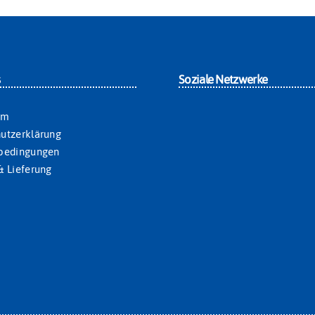
s
Soziale Netzwerke
um
utzerklärung
sbedingungen
& Lieferung