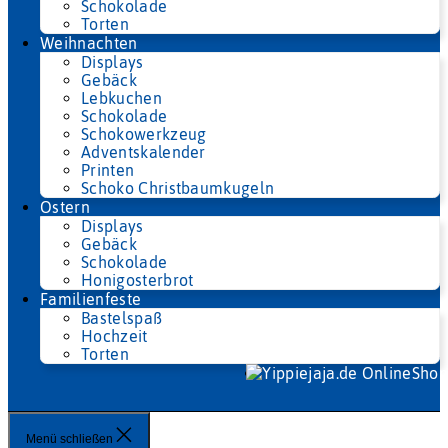
Schokolade
Torten
Weihnachten
Displays
Gebäck
Lebkuchen
Schokolade
Schokowerkzeug
Adventskalender
Printen
Schoko Christbaumkugeln
Ostern
Displays
Gebäck
Schokolade
Honigosterbrot
Familienfeste
Bastelspaß
Hochzeit
Torten
Menü schließen