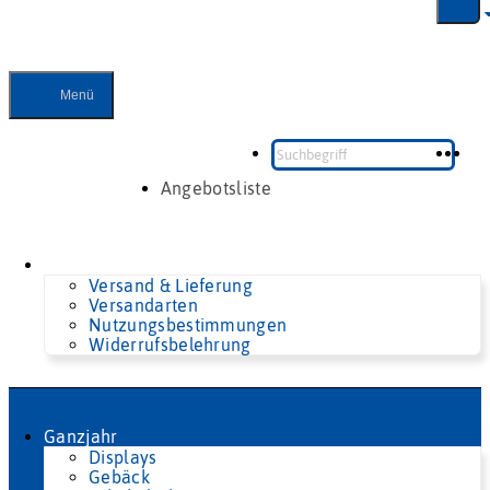
Zum
Inhalt
springen
Menü
Angebotsliste
Versand & Lieferung
Versandarten
Nutzungsbestimmungen
Widerrufsbelehrung
Ganzjahr
Displays
Gebäck