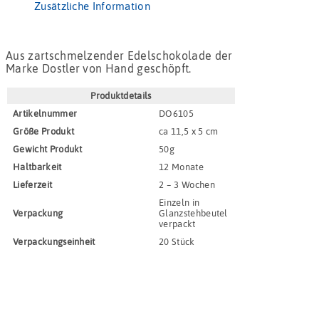
Zusätzliche Information
Aus zartschmelzender Edelschokolade der
Marke Dostler von Hand geschöpft.
Produktdetails
Artikel­nummer
DO6105
Größe Produkt
ca 11,5 x 5 cm
Gewicht Produkt
50g
Haltbar­keit
12 Monate
Lieferzeit
2 – 3 Wochen
Einzeln in
Verpackung
Glanzstehbeutel
verpackt
Verpackungs­einheit
20 Stück