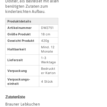
Dostler, als Bastelset mit allen
benötigten Zutaten zum
kinderleichten Aufbau.
Produktdetails
Artikel­nummer
DW2751
Größe Produkt
18 cm
Gewicht Produkt
420g
Mind. 12
Haltbar­keit
Monate
1-3
Lieferzeit
Werktage
Bedruckt
Verpackung
er Karton
Verpackungs­
4 Stück
einheit
Zutatenliste
Brauner Lebkuchen