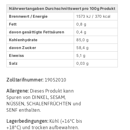
Nährwertangaben Durchschnittswert pro 100g Produkt
Brennwert / Energie
1573 kJ / 370 kcal
Fett
0,8 g
davon gesättigte Fettsäuren
0,4 g
Kohlenhydrate
85,0 g
davon Zucker
58,4 g
Eiweiss
5,1 g
Salz
0,03 g
Zolltarifnummer:
19052010
Allergene:
Dieses Produkt kann
Spuren von DINKEL, SESAM,
NÜSSEN, SCHALENFRÜCHTEN und
SENF enthalten.
Lagerbedingungen:
Kühl (+16°C bis
+18°C) und trocken aufbewahren.