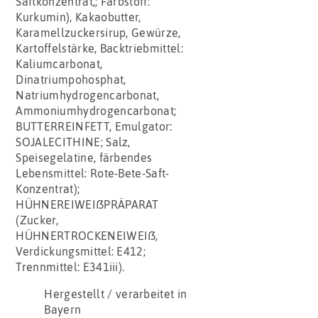
Saftkonzentrat,; Farbstoff:
Kurkumin), Kakaobutter,
Karamellzuckersirup, Gewürze,
Kartoffelstärke, Backtriebmittel:
Kaliumcarbonat,
Dinatriumpohosphat,
Natriumhydrogencarbonat,
Ammoniumhydrogencarbonat;
BUTTERREINFETT, Emulgator:
SOJALECITHINE; Salz,
Speisegelatine, färbendes
Lebensmittel: Rote-Bete-Saft-
Konzentrat);
HÜHNEREIWEIßPRÄPARAT
(Zucker,
HÜHNERTROCKENEIWEIß,
Verdickungsmittel: E412;
Trennmittel: E341iii).
Hergestellt / verarbeitet in
Bayern