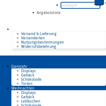
Zum
Inhalt
springen
Angebotsliste
Versand & Lieferung
Versandarten
Nutzungsbestimmungen
Widerrufsbelehrung
Ganzjahr
Displays
Gebäck
Schokolade
Torten
Weihnachten
Displays
Gebäck
Lebkuchen
Schokolade