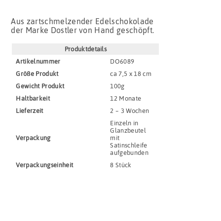
Aus zartschmelzender Edelschokolade
der Marke Dostler von Hand geschöpft.
Produktdetails
Artikel­nummer
DO6089
Größe Produkt
ca 7,5 x 18 cm
Gewicht Produkt
100g
Haltbar­keit
12 Monate
Lieferzeit
2 – 3 Wochen
Einzeln in
Glanzbeutel
Verpackung
mit
Satinschleife
aufgebunden
Verpackungs­einheit
8 Stück