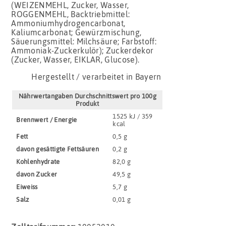
(WEIZENMEHL, Zucker, Wasser,
ROGGENMEHL, Backtriebmittel:
Ammoniumhydrogencarbonat,
Kaliumcarbonat; Gewürzmischung,
Säuerungsmittel: Milchsäure; Farbstoff:
Ammoniak-Zuckerkulör); Zuckerdekor
(Zucker, Wasser, EIKLAR, Glucose).
Hergestellt / verarbeitet in Bayern
Nährwertangaben Durchschnittswert pro 100g
Produkt
1525 kJ / 359
Brennwert / Energie
kcal
Fett
0,5 g
davon gesättigte Fettsäuren
0,2 g
Kohlenhydrate
82,0 g
davon Zucker
49,5 g
Eiweiss
5,7 g
Salz
0,01 g