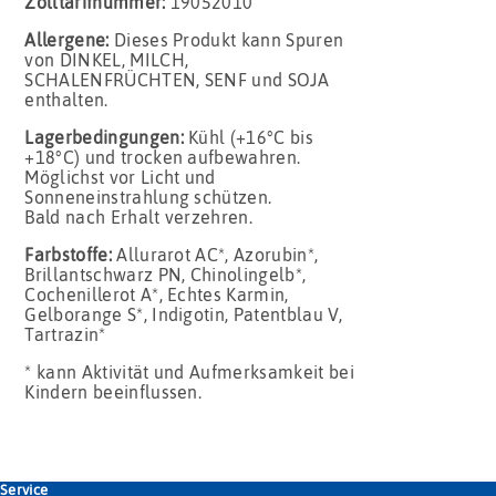
Zolltarifnummer:
19052010
Allergene:
Dieses Produkt kann Spuren
von DINKEL, MILCH,
SCHALENFRÜCHTEN, SENF und SOJA
enthalten.
Lagerbedingungen:
Kühl (+16°C bis
+18°C) und trocken aufbewahren.
Möglichst vor Licht und
Sonneneinstrahlung schützen.
Bald nach Erhalt verzehren.
Farbstoffe:
Allurarot AC*, Azorubin*,
Brillantschwarz PN, Chinolingelb*,
Cochenillerot A*, Echtes Karmin,
Gelborange S*, Indigotin, Patentblau V,
Tartrazin*
* kann Aktivität und Aufmerksamkeit bei
Kindern beeinflussen.
Service