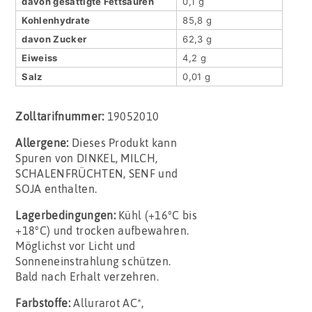
davon gesättigte Fettsäuren
0,1 g
Kohlenhydrate
85,8 g
davon Zucker
62,3 g
Eiweiss
4,2 g
Salz
0,01 g
Zolltarifnummer:
19052010
Allergene:
Dieses Produkt kann
Spuren von DINKEL, MILCH,
SCHALENFRÜCHTEN, SENF und
SOJA enthalten.
Lagerbedingungen:
Kühl (+16°C bis
+18°C) und trocken aufbewahren.
Möglichst vor Licht und
Sonneneinstrahlung schützen.
Bald nach Erhalt verzehren.
Farbstoffe:
Allurarot AC*,