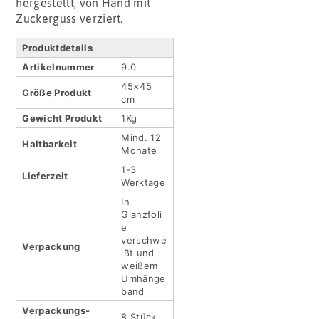
hergestellt, von Hand mit
Zuckerguss verziert.
Produktdetails
Artikel­nummer
9.0
45×45
Größe Produkt
cm
Gewicht Produkt
1Kg
Mind. 12
Haltbar­keit
Monate
1-3
Lieferzeit
Werktage
In
Glanzfoli
e
verschwe
Verpackung
ißt und
weißem
Umhänge
band
Verpackungs­
8 Stück