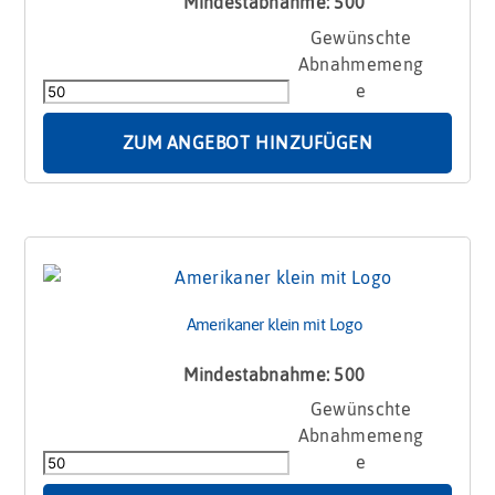
Mindestabnahme: 500
Amerikaner
groß
mit
Logo
Menge
ZUM ANGEBOT HINZUFÜGEN
Amerikaner klein mit Logo
Mindestabnahme: 500
Amerikaner
klein
mit
Logo