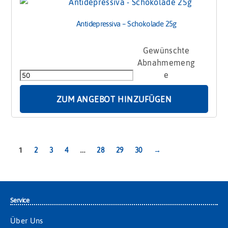
Antidepressiva – Schokolade 25g
Antidepressiva
-
Schokolade
25g
Menge
ZUM ANGEBOT HINZUFÜGEN
1
…
2
3
4
28
29
30
→
Service
Über Uns