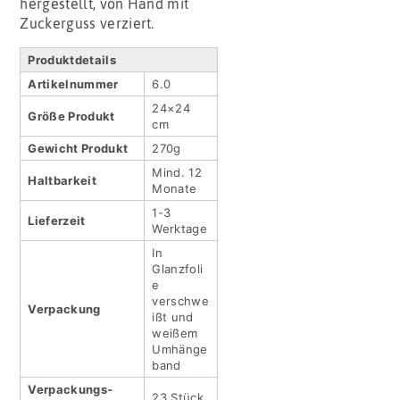
hergestellt, von Hand mit
Zuckerguss verziert.
Produktdetails
Artikel­nummer
6.0
24×24
Größe Produkt
cm
Gewicht Produkt
270g
Mind. 12
Haltbar­keit
Monate
1-3
Lieferzeit
Werktage
In
Glanzfoli
e
verschwe
Verpackung
ißt und
weißem
Umhänge
band
Verpackungs­
23 Stück