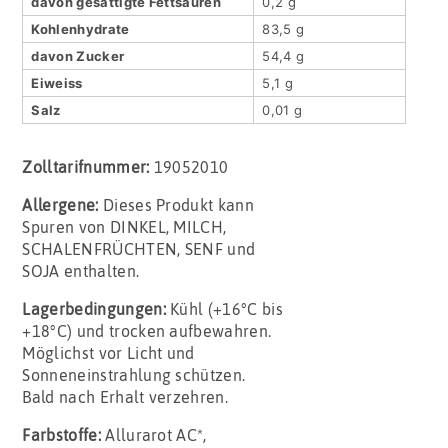
davon gesättigte Fettsäuren
0,2 g
Kohlenhydrate
83,5 g
davon Zucker
54,4 g
Eiweiss
5,1 g
Salz
0,01 g
Zolltarifnummer:
19052010
Allergene:
Dieses Produkt kann
Spuren von DINKEL, MILCH,
SCHALENFRÜCHTEN, SENF und
SOJA enthalten.
Lagerbedingungen:
Kühl (+16°C bis
+18°C) und trocken aufbewahren.
Möglichst vor Licht und
Sonneneinstrahlung schützen.
Bald nach Erhalt verzehren.
Farbstoffe:
Allurarot AC*,