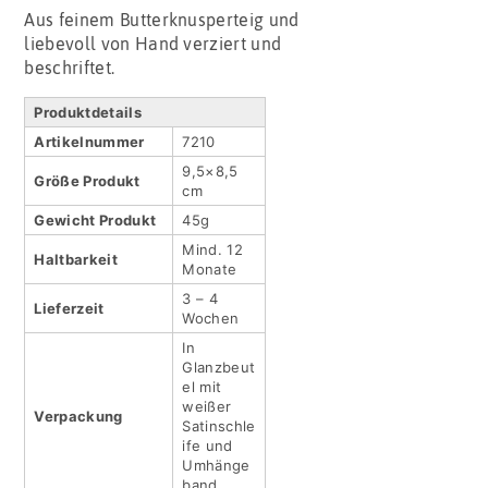
Aus feinem Butterknusperteig und
liebevoll von Hand verziert und
beschriftet.
Produktdetails
Artikel­nummer
7210
9,5×8,5
Größe Produkt
cm
Gewicht Produkt
45g
Mind. 12
Haltbar­keit
Monate
3 – 4
Lieferzeit
Wochen
In
Glanzbeut
el mit
weißer
Verpackung
Satinschle
ife und
Umhänge
band