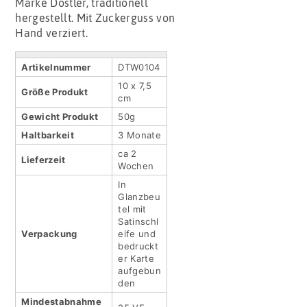
Marke Dostler, traditionell
hergestellt. Mit Zuckerguss von
Hand verziert.
Artikel­nummer
DTW0104
10 x 7,5
Größe Produkt
cm
Gewicht Produkt
50g
Haltbar­keit
3 Monate
ca 2
Lieferzeit
Wochen
In
Glanzbeu
tel mit
Satinschl
Verpackung
eife und
bedruckt
er Karte
aufgebun
den
Mindestabnahme