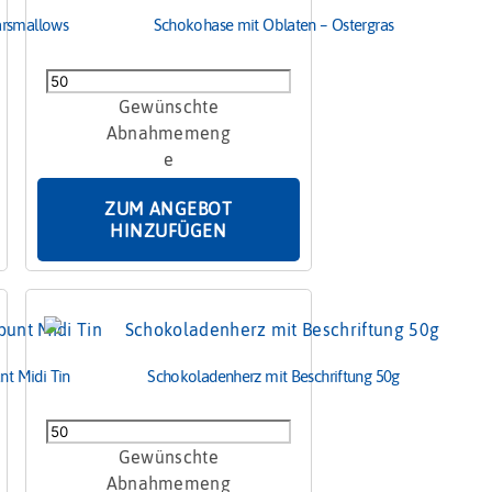
rsmallows
Schokohase mit Oblaten – Ostergras
Schokohase
mit
Oblaten
-
Ostergras
ZUM ANGEBOT
Menge
HINZUFÜGEN
nt Midi Tin
Schokoladenherz mit Beschriftung 50g
Schokoladenherz
mit
Beschriftung