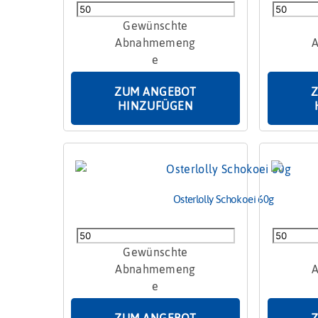
Osterlolly
Osterloll
Hasenkopf
Marsmall
auf
45g
Karte
Menge
Menge
ZUM ANGEBOT
HINZUFÜGEN
Osterlolly Schokoei 60g
Osterlolly
Osterloll
Schokoei
Schokoei
60g
mit
Menge
Marzipan
Menge
ZUM ANGEBOT