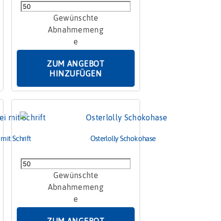
Osterlolly
mit
Zuckerhase
20g
Menge
ZUM ANGEBOT
HINZUFÜGEN
mit Schrift
Osterlolly Schokohase
Osterlolly
Schokohase
Menge
ZUM ANGEBOT