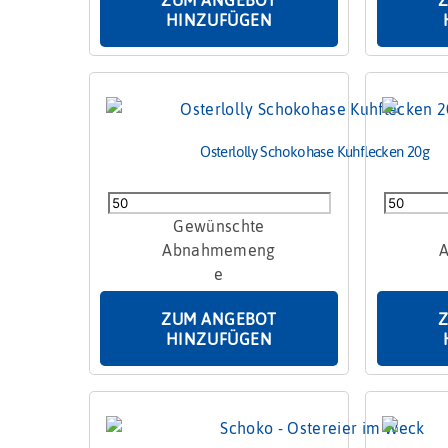
HINZUFÜGEN
Osterlolly Schokohase Kuhflecken 20g
Osterlolly
Ostersch
Schokohase
mit
Kuhflecken
Marzipan
20g
Menge
Menge
ZUM ANGEBOT
HINZUFÜGEN