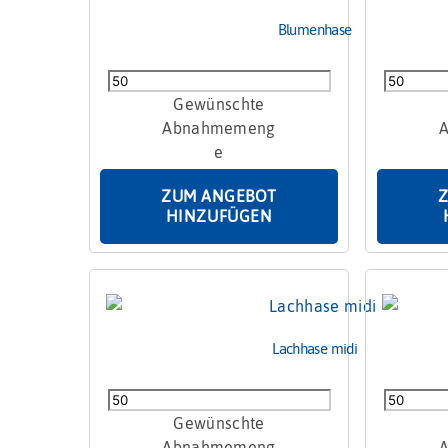
Blumenhase
Blumenhase
DTO0032
Menge
Menge
ZUM ANGEBOT
HINZUFÜGEN
Lachhase midi
Lachhase
Lachhase
midi
13g
Menge
Menge