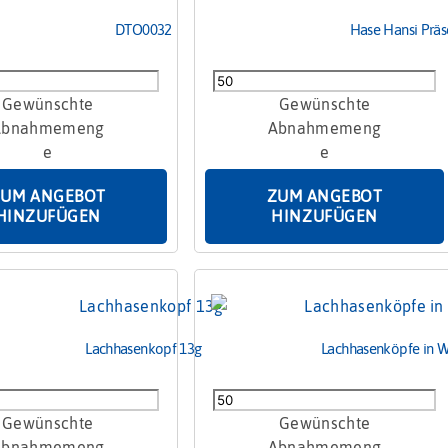
DTO0032
Hase Hansi Präs
Hase
Hansi
Präsent
40g
Menge
ZUM ANGEBOT
ZUM ANGEBOT
HINZUFÜGEN
HINZUFÜGEN
Lachhasenkopf 13g
Lachhasenköpfe in W
nkopf
Lachhasenköpfe
in
Weckglas