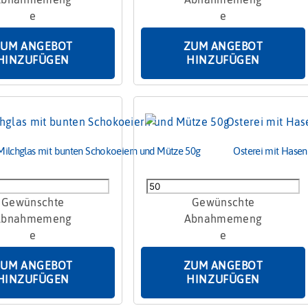
80g
Menge
ZUM ANGEBOT
ZUM ANGEBOT
HINZUFÜGEN
HINZUFÜGEN
Milchglas mit bunten Schokoeiern und Mütze 50g
Osterei mit Hase
Osterei
mit
Hasenkopf
ern
50g
Menge
ZUM ANGEBOT
ZUM ANGEBOT
HINZUFÜGEN
HINZUFÜGEN