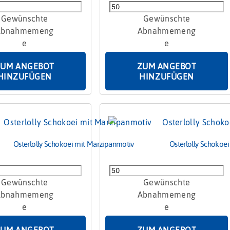
y
Osterlolly
ows
Marzipan
-
Cake
Pop
ZUM ANGEBOT
ZUM ANGEBOT
Menge
HINZUFÜGEN
HINZUFÜGEN
Osterlolly Schokoei mit Marzipanmotiv
Osterlolly Schokoei 
y
Osterlolly
Schokoei
mit
motiv
Schrift
Menge
ZUM ANGEBOT
ZUM ANGEBOT