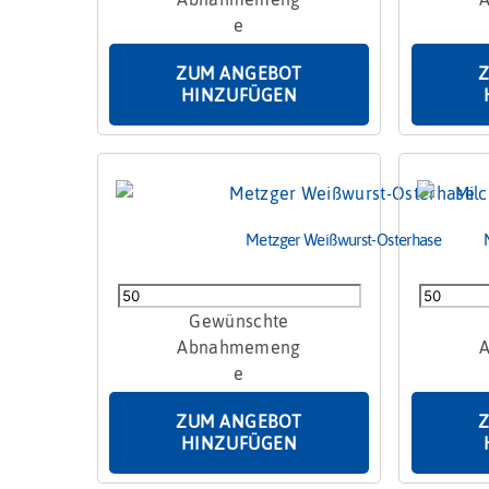
ZUM ANGEBOT
HINZUFÜGEN
Metzger Weißwurst-Osterhase
Metzger
Milchglas
Weißwurst-
mit
Osterhase
bunten
Menge
Schokoei
und
ZUM ANGEBOT
Mütze
HINZUFÜGEN
50g
Menge