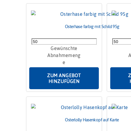
Osterhase farbig mit Schild 95g
Osterhase
Osterhas
farbig
45g
mit
Menge
Schild
95g
ZUM ANGEBOT
Menge
HINZUFÜGEN
Osterlolly Hasenkopf auf Karte