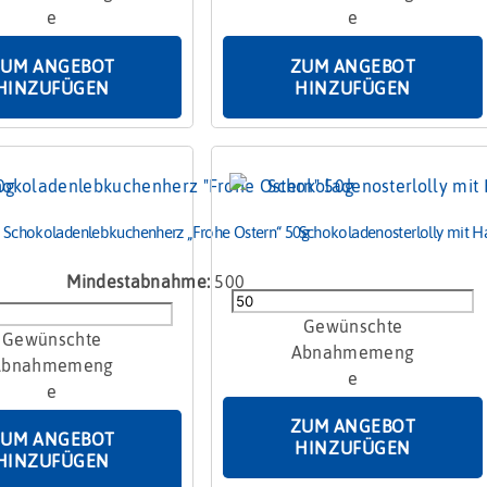
Tin
Menge
ZUM ANGEBOT
ZUM ANGEBOT
HINZUFÜGEN
HINZUFÜGEN
Schokoladenlebkuchenherz „Frohe Ostern“ 50g
Schokoladenosterlolly mit H
Mindestabnahme:
500
Schokoladenosterlolly
denlebkuchenherz
mit
Handbeschriftung
60g
Menge
ZUM ANGEBOT
ZUM ANGEBOT
HINZUFÜGEN
HINZUFÜGEN