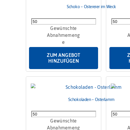
Schoko – Ostereier im Weck
Schoko
Schokoei
-
in
Ostereier
Hasenpa
im
20g
Weck
Menge
ZUM ANGEBOT
Menge
HINZUFÜGEN
Schokoladen – Osterlamm
Schokoladen
Schokola
-
beschrifte
Osterlamm
Menge