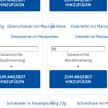
HINZUFÜGEN
HINZUFÜGEN
Osterschokoei mit Marzipanhase
Ostertafel mit Marzi
okoei
Ostertafel
mit
hase
Marzipanmöhren
45g
Menge
ZUM ANGEBOT
ZUM ANGEBOT
HINZUFÜGEN
HINZUFÜGEN