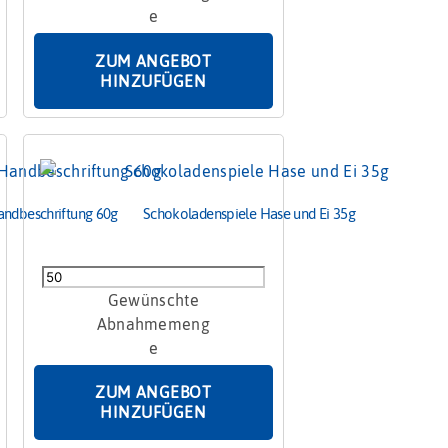
50g
Menge
ZUM ANGEBOT
HINZUFÜGEN
andbeschriftung 60g
Schokoladenspiele Hase und Ei 35g
Schokoladenspiele
Hase
und
Ei
35g
ZUM ANGEBOT
Menge
HINZUFÜGEN