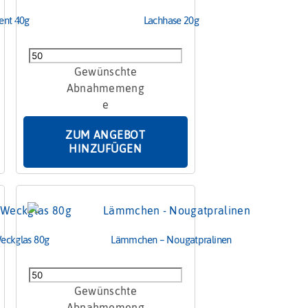
ent 40g
Lachhase 20g
Lachhase
20g
Menge
ZUM ANGEBOT
HINZUFÜGEN
eckglas 80g
Lämmchen – Nougatpralinen
Lämmchen
-
Nougatpralinen