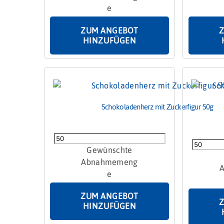
Menge
ZUM ANGEBOT
HINZUFÜGEN
Schokoladenherz mit Zuckerfigur 50g
Schokoladenherz
Schokola
mit
"Frohe
Zuckerfigur
Ostern"
50g
50g
Menge
Menge
ZUM ANGEBOT
HINZUFÜGEN