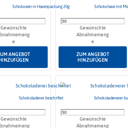
Schokoeier in Hasenpackung 20g
Schokohase mit Ma
er
Schokohase
mit
ckung
Marsmallows
Menge
ZUM ANGEBOT
ZUM ANGEBOT
HINZUFÜGEN
HINZUFÜGEN
Schokoladenei beschriftet
Schokoladeneier bu
denei
Schokoladeneier
t
bunt
Midi