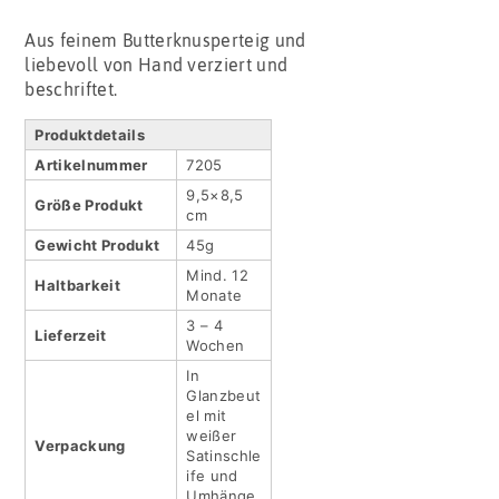
Aus feinem Butterknusperteig und
liebevoll von Hand verziert und
beschriftet.
Produktdetails
Artikel­nummer
7205
9,5×8,5
Größe Produkt
cm
Gewicht Produkt
45g
Mind. 12
Haltbar­keit
Monate
3 – 4
Lieferzeit
Wochen
In
Glanzbeut
el mit
weißer
Verpackung
Satinschle
ife und
Umhänge