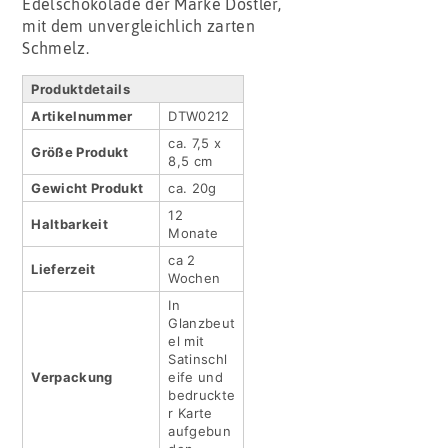
Edelschokolade der Marke Dostler,
mit dem unvergleichlich zarten
Schmelz.
Produktdetails
Artikel­nummer
DTW0212
ca. 7,5 x
Größe Produkt
8,5 cm
Gewicht Produkt
ca. 20g
12
Haltbar­keit
Monate
ca 2
Lieferzeit
Wochen
In
Glanzbeut
el mit
Satinschl
Verpackung
eife und
bedruckte
r Karte
aufgebun