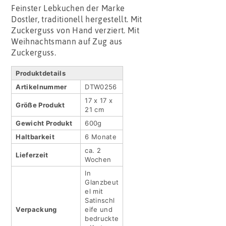
Feinster Lebkuchen der Marke
Dostler, traditionell hergestellt. Mit
Zuckerguss von Hand verziert. Mit
Weihnachtsmann auf Zug aus
Zuckerguss.
Produktdetails
Artikel­nummer
DTW0256
17 x 17 x
Größe Produkt
21 cm
Gewicht Produkt
600g
Haltbar­keit
6 Monate
ca. 2
Lieferzeit
Wochen
In
Glanzbeut
el mit
Satinschl
Verpackung
eife und
bedruckte