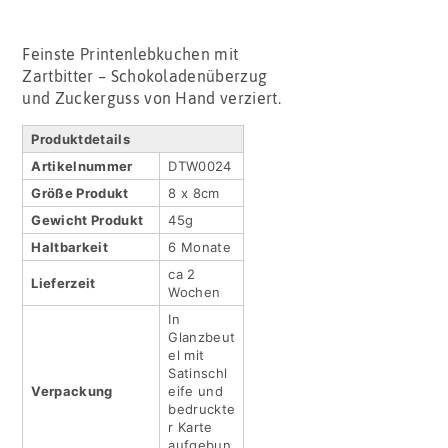
Feinste Printenlebkuchen mit
Zartbitter – Schokoladenüberzug
und Zuckerguss von Hand verziert.
Produktdetails
Artikel­nummer
DTW0024
Größe Produkt
8 x 8cm
Gewicht Produkt
45g
Haltbar­keit
6 Monate
ca 2
Lieferzeit
Wochen
In
Glanzbeut
el mit
Satinschl
Verpackung
eife und
bedruckte
r Karte
aufgebun