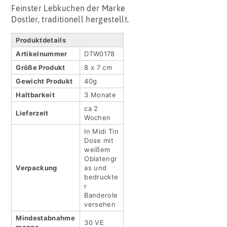
Feinster Lebkuchen der Marke
Dostler, traditionell hergestellt.
Produktdetails
Artikel­nummer
DTW0178
Größe Produkt
8 x 7 cm
Gewicht Produkt
40g
Haltbar­keit
3 Monate
ca 2
Lieferzeit
Wochen
In Midi Tin
Dose mit
weißem
Oblatengr
Verpackung
as und
bedruckte
r
Banderole
versehen
Mindestabnahme
30 VE