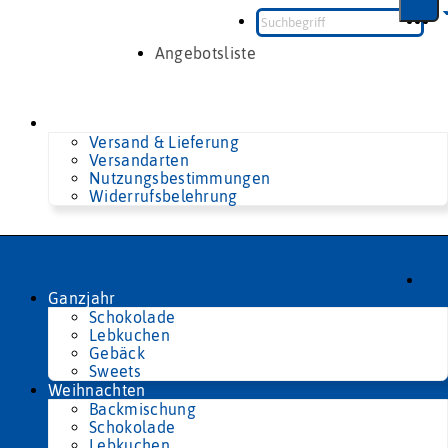
Zum
Inhalt
springen
Angebotsliste
Versand & Lieferung
Versandarten
Nutzungsbestimmungen
Widerrufsbelehrung
Ganzjahr
Schokolade
Lebkuchen
Gebäck
Sweets
Weihnachten
Backmischung
Schokolade
Lebkuchen