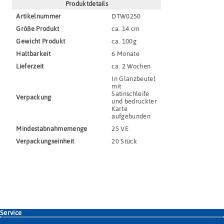
Produktdetails
Artikel­nummer
DTW0250
Größe Produkt
ca. 14 cm
Gewicht Produkt
ca. 100g
Haltbar­keit
6 Monate
Lieferzeit
ca. 2 Wochen
In Glanzbeutel
mit
Satinschleife
Verpackung
und bedruckter
Karte
aufgebunden
Mindestabnahmemenge
25 VE
Verpackungs­einheit
20 Stück
Service