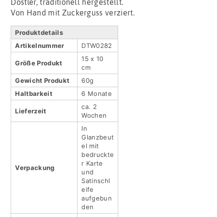
Dostler, traditionell hergestellt.
Von Hand mit Zuckerguss verziert.
Produktdetails
Artikel­nummer
DTW0282
15 x 10
Größe Produkt
cm
Gewicht Produkt
60g
Haltbar­keit
6 Monate
ca. 2
Lieferzeit
Wochen
In
Glanzbeut
el mit
bedruckte
r Karte
Verpackung
und
Satinschl
eife
aufgebun
den