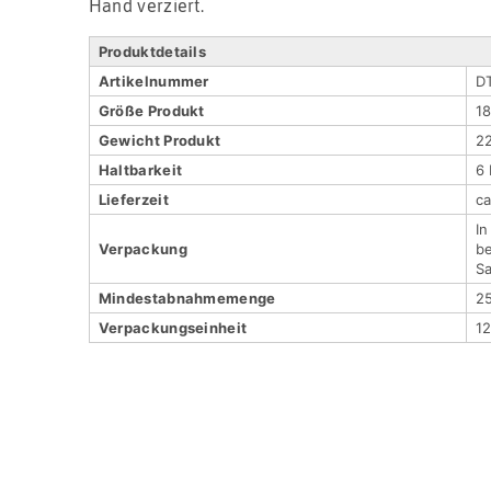
Hand verziert.
Produktdetails
Artikel­nummer
D
Größe Produkt
18
Gewicht Produkt
2
Haltbar­keit
6
Lieferzeit
c
In
Verpackung
be
Sa
Mindestabnahmemenge
2
Verpackungs­einheit
12