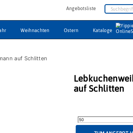
Angebotsliste
ahr
Weihnachten
Ostern
Kataloge
ann auf Schlitten
Lebkuchenwei
auf Schlitten
Lebkuchenweihnachtsm
auf
Schlitten
Menge