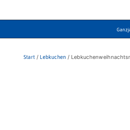
Ganzj
Start
/
Lebkuchen
/ Lebkuchenweihnachtsm