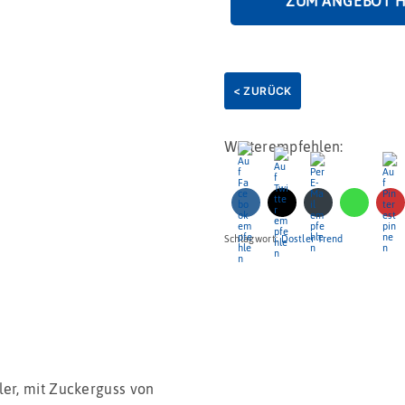
ZUM ANGEBOT 
< ZURÜCK
Weiterempfehlen:
Schlagwort:
Dostler Trend
ler, mit Zuckerguss von