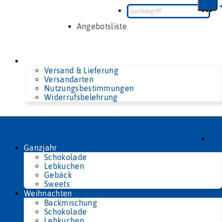
Zum
Inhalt
springen
Angebotsliste
Versand & Lieferung
Versandarten
Nutzungsbestimmungen
Widerrufsbelehrung
Ganzjahr
Schokolade
Lebkuchen
Gebäck
Sweets
Weihnachten
Backmischung
Schokolade
Lebkuchen