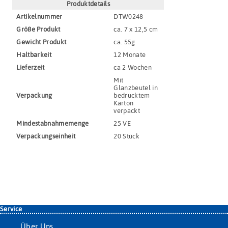
Produktdetails
Artikel­nummer
DTW0248
Größe Produkt
ca. 7 x 12,5 cm
Gewicht Produkt
ca. 55g
Haltbar­keit
12 Monate
Lieferzeit
ca 2 Wochen
Mit
Glanzbeutel in
Verpackung
bedrucktem
Karton
verpackt
Mindestabnahmemenge
25 VE
Verpackungs­einheit
20 Stück
Service
Über Uns