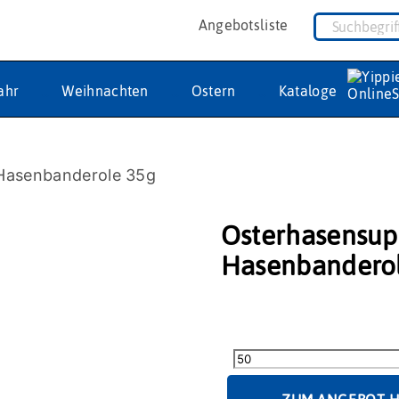
Angebotsliste
ahr
Weihnachten
Ostern
Kataloge
Hasenbanderole 35g
Osterhasensup
Hasenbandero
Osterhasensuppe
mit
Hasenbanderole
35g
Menge