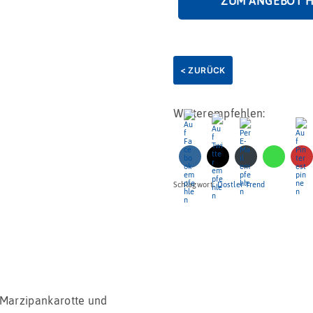
ZUM ANGEBOT 
< ZURÜCK
Weiterempfehlen:
Schlagwort:
Dostler Trend
Marzipankarotte und