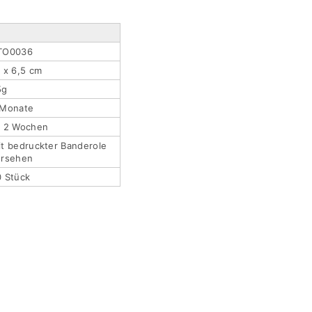
TO0036
 x 6,5 cm
5g
 Monate
a 2 Wochen
t bedruckter Banderole
ersehen
0 Stück