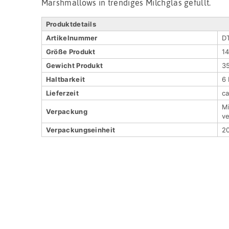
Marshmallows in trendiges Milchglas gefüllt.
Produktdetails
Artikel­nummer
D
Größe Produkt
14
Gewicht Produkt
3
Haltbar­keit
6
Lieferzeit
c
Mi
Verpackung
v
Verpackungs­einheit
2