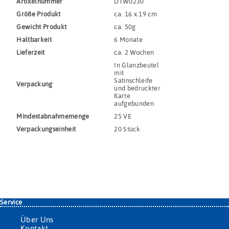
Artikel­nummer
DTW0230
Größe Produkt
ca. 16 x 19 cm
Gewicht Produkt
ca. 50g
Haltbar­keit
6 Monate
Lieferzeit
ca. 2 Wochen
In Glanzbeutel
mit
Satinschleife
Verpackung
und bedruckter
Karte
aufgebunden
Mindestabnahmemenge
25 VE
Verpackungs­einheit
20 Stück
Service
Über Uns
Kontakt