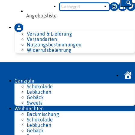
Zum
Inhalt
springen
Angebotsliste
Versand & Lieferung
Versandarten
Nutzungsbestimmungen
Widerrufsbelehrung
Ganzjahr
Schokolade
Lebkuchen
Gebäck
Sweets
Weihnachten
Backmischung
Schokolade
Lebkuchen
Gebäck