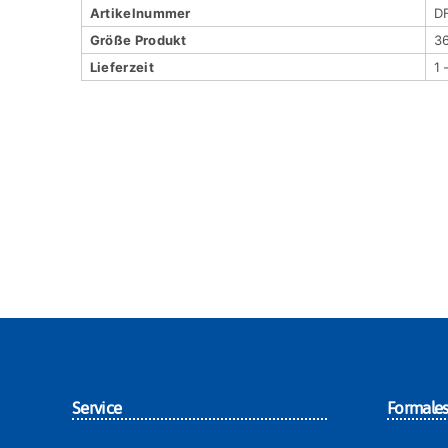
Artikel­nummer
D
Größe Produkt
36
Lieferzeit
1
Service
Formale