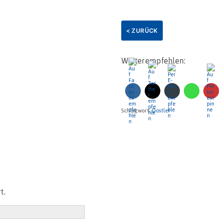
< ZURÜCK
Weiterempfehlen:
Schlagwort:
Dostler
t.