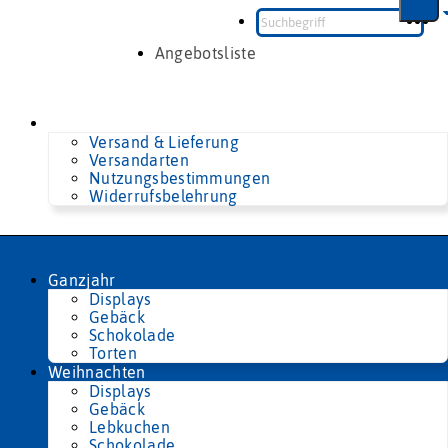
Zum
Inhalt
springen
Angebotsliste
Versand & Lieferung
Versandarten
Nutzungsbestimmungen
Widerrufsbelehrung
Ganzjahr
Displays
Gebäck
Schokolade
Torten
Weihnachten
Displays
Gebäck
Lebkuchen
Schokolade