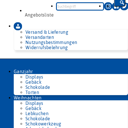
Zum
Inhalt
springen
Angebotsliste
Versand & Lieferung
Versandarten
Nutzungsbestimmungen
Widerrufsbelehrung
Ganzjahr
Displays
Gebäck
Schokolade
Torten
Weihnachten
Displays
Gebäck
Lebkuchen
Schokolade
Schokowerkzeug