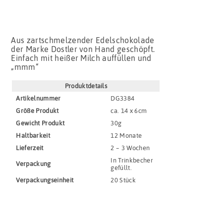
Aus zartschmelzender Edelschokolade
der Marke Dostler von Hand geschöpft.
Einfach mit heißer Milch auffüllen und
„mmm“
Produktdetails
Artikel­nummer
DG3384
Größe Produkt
ca. 14 x 6cm
Gewicht Produkt
30g
Haltbar­keit
12 Monate
Lieferzeit
2 – 3 Wochen
In Trinkbecher
Verpackung
gefüllt.
Verpackungs­einheit
20 Stück