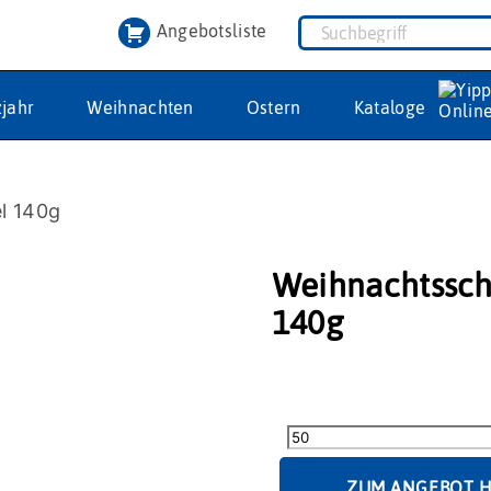
Angebotsliste
jahr
Weihnachten
Ostern
Kataloge
l 140g
Weihnachtssch
140g
Weihnachtsschokotafel
140g
Menge
ZUM ANGEBOT 