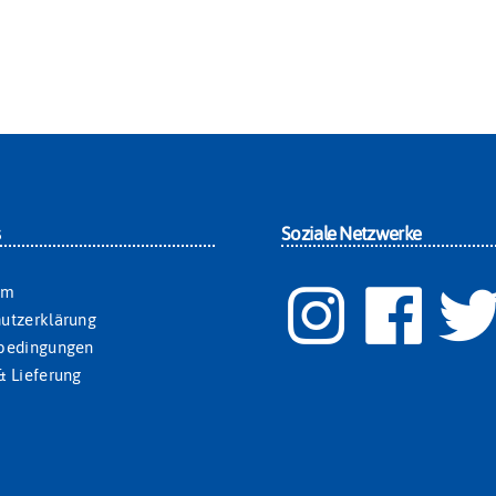
s
Soziale Netzwerke
um
utzerklärung
sbedingungen
& Lieferung