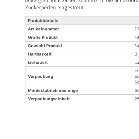
unvergleichlich zarten Schmelz. In die Schokola
Zuckerperlen eingestreut.
Produktdetails
Artikel­nummer
D
Größe Produkt
19
Gewicht Produkt
1
Haltbar­keit
3
Lieferzeit
c
In
Verpackung
b
S
Mindestabnahmemenge
5
Verpackungs­einheit
2