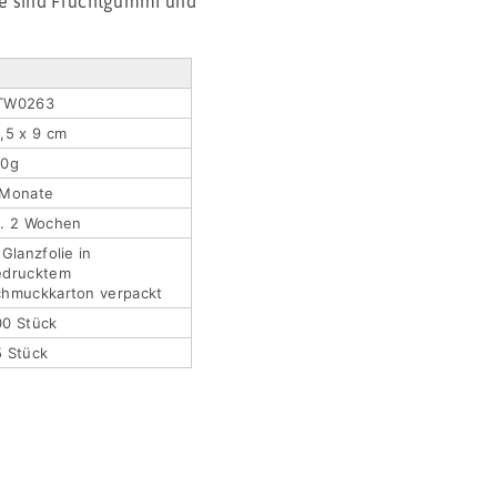
de sind Fruchtgummi und
TW0263
,5 x 9 cm
40g
 Monate
a. 2 Wochen
 Glanzfolie in
edrucktem
chmuckkarton verpackt
00 Stück
5 Stück