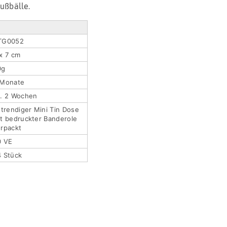
ußbälle.
TG0052
x 7 cm
0g
 Monate
a. 2 Wochen
 trendiger Mini Tin Dose
t bedruckter Banderole
rpackt
0 VE
4 Stück