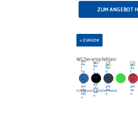
in
Mini
ZUM ANGEBOT 
Tin
Dose
Menge
< ZURÜCK
Weiterempfehlen:
Schlagwort:
Dostler Trend