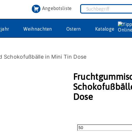
Angebotsliste
jahr
Weihnachten
Ostern
Kataloge
 Schokofußbälle in Mini Tin Dose
Fruchtgummis
Schokofußbälle
Dose
Fruchtgummischnüre
und
Schokofußbälle