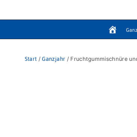
Ganz
Start
/
Ganzjahr
/ Fruchtgummischnüre und