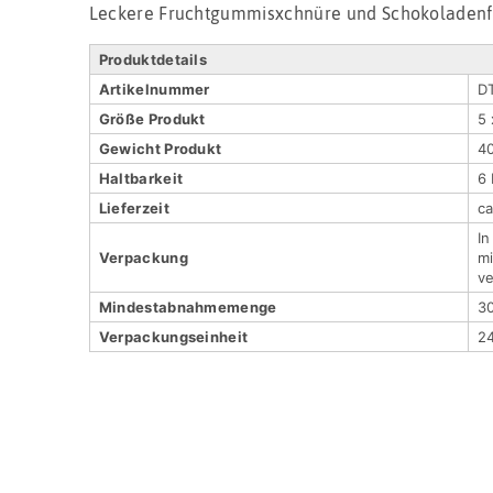
Leckere Fruchtgummisxchnüre und Schokoladenf
Produktdetails
Artikel­nummer
D
Größe Produkt
5 
Gewicht Produkt
4
Haltbar­keit
6
Lieferzeit
c
In
Verpackung
mi
ve
Mindestabnahmemenge
3
Verpackungs­einheit
2