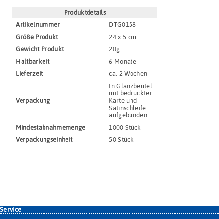
Produktdetails
Artikel­nummer
DTG0158
Größe Produkt
24 x 5 cm
Gewicht Produkt
20g
Haltbar­keit
6 Monate
Lieferzeit
ca. 2 Wochen
In Glanzbeutel
mit bedruckter
Verpackung
Karte und
Satinschleife
aufgebunden
Mindestabnahmemenge
1000 Stück
Verpackungs­einheit
50 Stück
Service