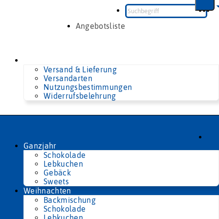
Zum
Inhalt
springen
Angebotsliste
Versand & Lieferung
Versandarten
Nutzungsbestimmungen
Widerrufsbelehrung
Ganzjahr
Schokolade
Lebkuchen
Gebäck
Sweets
Weihnachten
Backmischung
Schokolade
Lebkuchen