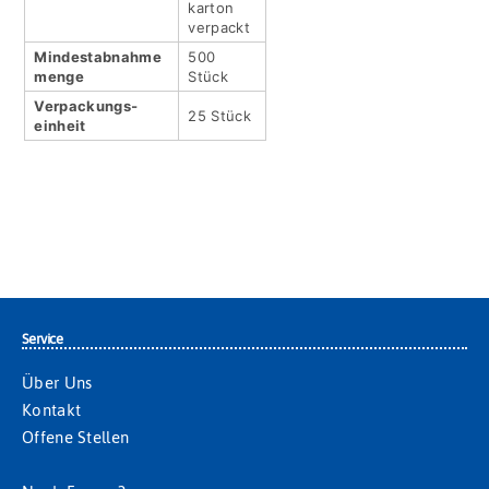
karton
verpackt
Mindestabnahme
500
menge
Stück
Verpackungs­
25 Stück
einheit
Service
Über Uns
Kontakt
Offene Stellen