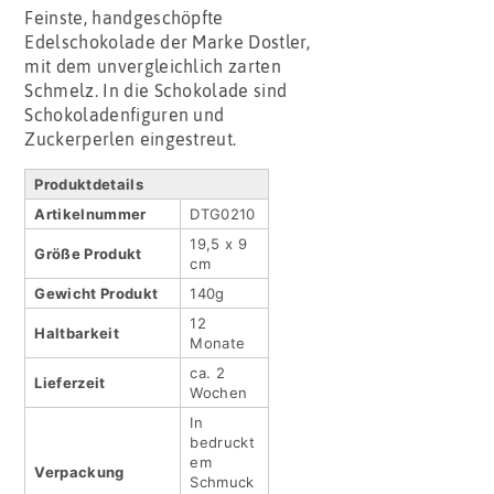
Feinste, handgeschöpfte
Edelschokolade der Marke Dostler,
mit dem unvergleichlich zarten
Schmelz. In die Schokolade sind
Schokoladenfiguren und
Zuckerperlen eingestreut.
Produktdetails
Artikel­nummer
DTG0210
19,5 x 9
Größe Produkt
cm
Gewicht Produkt
140g
12
Haltbar­keit
Monate
ca. 2
Lieferzeit
Wochen
In
bedruckt
em
Verpackung
Schmuck