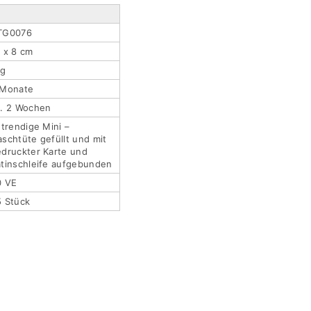
TG0076
 x 8 cm
5g
 Monate
a. 2 Wochen
 trendige Mini –
schtüte gefüllt und mit
druckter Karte und
tinschleife aufgebunden
0 VE
5 Stück