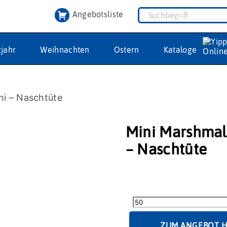
Angebotsliste
jahr
Weihnachten
Ostern
Kataloge
ni – Naschtüte
Mini Marshmal
– Naschtüte
Mini
Marshmallows
in
Mini
-
ZUM ANGEBOT 