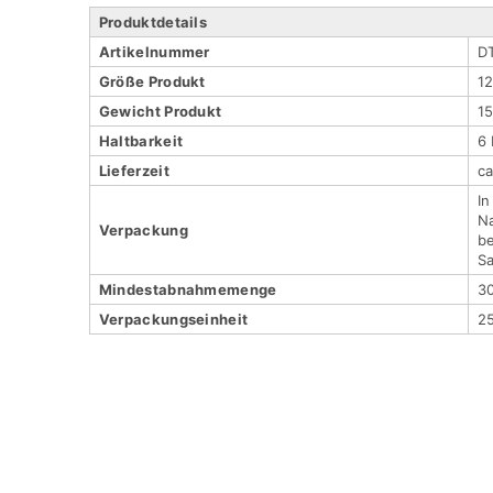
Produktdetails
Artikel­nummer
D
Größe Produkt
12
Gewicht Produkt
1
Haltbar­keit
6
Lieferzeit
c
In
Na
Verpackung
be
Sa
Mindestabnahmemenge
3
Verpackungs­einheit
2