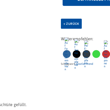
Naschtüte
Menge
< ZURÜCK
Weiterempfehlen:
Schlagwort:
Dostler Trend
chtüte gefüllt.