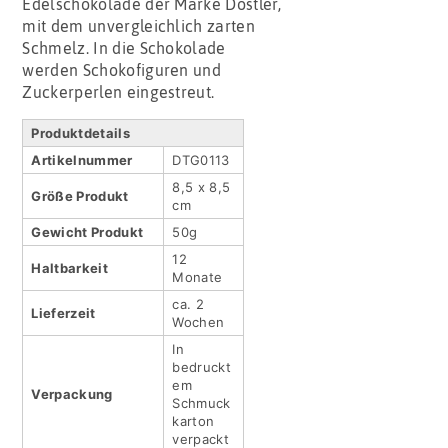
Edelschokolade der Marke Dostler,
mit dem unvergleichlich zarten
Schmelz. In die Schokolade
werden Schokofiguren und
Zuckerperlen eingestreut.
Produktdetails
Artikel­nummer
DTG0113
8,5 x 8,5
Größe Produkt
cm
Gewicht Produkt
50g
12
Haltbar­keit
Monate
ca. 2
Lieferzeit
Wochen
In
bedruckt
em
Verpackung
Schmuck
karton
verpackt