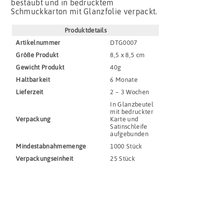
bestäubt und in bedrucktem
Schmuckkarton mit Glanzfolie verpackt.
Produktdetails
Artikel­nummer
DTG0007
Größe Produkt
8,5 x 8,5 cm
Gewicht Produkt
40g
Haltbar­keit
6 Monate
Lieferzeit
2 – 3 Wochen
In Glanzbeutel
mit bedruckter
Verpackung
Karte und
Satinschleife
aufgebunden
Mindestabnahmemenge
1000 Stück
Verpackungs­einheit
25 Stück