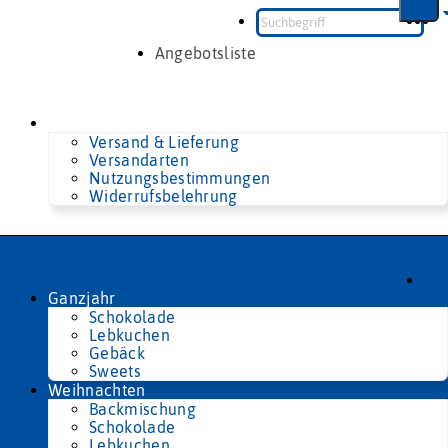
Zum
Inhalt
springen
Angebotsliste
Versand & Lieferung
Versandarten
Nutzungsbestimmungen
Widerrufsbelehrung
Ganzjahr
Schokolade
Lebkuchen
Gebäck
Sweets
Weihnachten
Backmischung
Schokolade
Lebkuchen