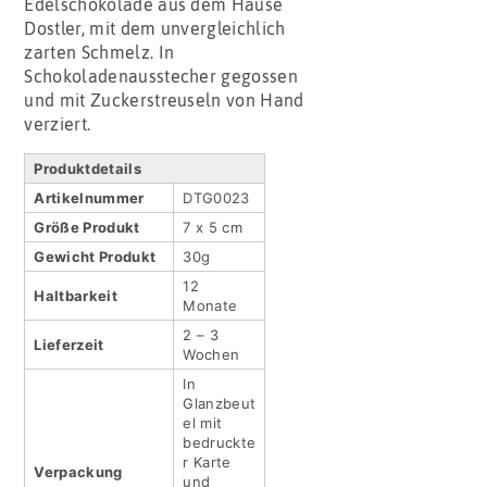
Edelschokolade aus dem Hause
Dostler, mit dem unvergleichlich
zarten Schmelz. In
Schokoladenausstecher gegossen
und mit Zuckerstreuseln von Hand
verziert.
Produktdetails
Artikel­nummer
DTG0023
Größe Produkt
7 x 5 cm
Gewicht Produkt
30g
12
Haltbar­keit
Monate
2 – 3
Lieferzeit
Wochen
In
Glanzbeut
el mit
bedruckte
r Karte
Verpackung
und