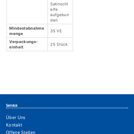
Satinschl
eife
aufgebun
den
Mindestabnahme
35 VE
menge
Verpackungs­
25 Stück
einheit
Service
Über Uns
Kontakt
Offene Stellen