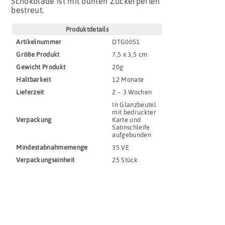
Schokolade ist mit bunten Zuckerperlen
bestreut.
Produktdetails
Artikel­nummer
DTG0051
Größe Produkt
7,5 x 3,5 cm
Gewicht Produkt
20g
Haltbar­keit
12 Monate
Lieferzeit
2 – 3 Wochen
In Glanzbeutel
mit bedruckter
Verpackung
Karte und
Satinschleife
aufgebunden
Mindestabnahmemenge
35 VE
Verpackungs­einheit
25 Stück