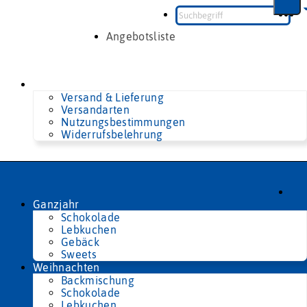
Zum
Inhalt
springen
Angebotsliste
Versand & Lieferung
Versandarten
Nutzungsbestimmungen
Widerrufsbelehrung
Ganzjahr
Schokolade
Lebkuchen
Gebäck
Sweets
Weihnachten
Backmischung
Schokolade
Lebkuchen