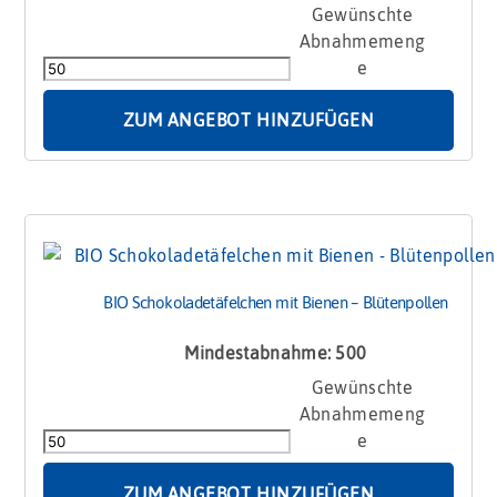
BIO
Schokoladentanne
im
Glanzbeutel
mit
ZUM ANGEBOT HINZUFÜGEN
Karte
Menge
BIO Schokoladetäfelchen mit Bienen – Blütenpollen
Mindestabnahme: 500
BIO
Schokoladetäfelchen
mit
Bienen
-
ZUM ANGEBOT HINZUFÜGEN