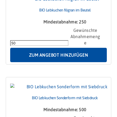
BIO Lebkuchen filigran im Beutel
Mindestabnahme: 250
BIO
Lebkuchen
filigran
im
Beutel
ZUM ANGEBOT HINZUFÜGEN
Menge
BIO Lebkuchen Sonderform mit Siebdruck
Mindestabnahme: 500