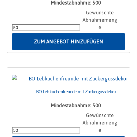
Mindestabnahme: 500
BIO
Würfel
Adventskalender
mit
Bienen
ZUM ANGEBOT HINZUFÜGEN
-
Blütenpollen
Menge
BO Lebkuchenfreunde mit Zuckergussdekor
Mindestabnahme: 500
BO
Lebkuchenfreunde
mit