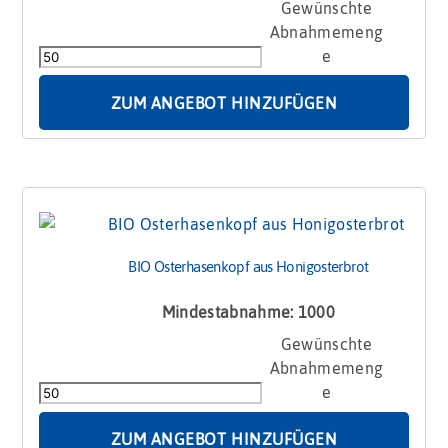
BIO
Osterei
worldwide
im
Schmuckkarton
ZUM ANGEBOT HINZUFÜGEN
Menge
BIO Osterhasenkopf aus Honigosterbrot
Mindestabnahme: 1000
BIO
Osterhasenkopf
aus
Honigosterbrot
Menge
ZUM ANGEBOT HINZUFÜGEN