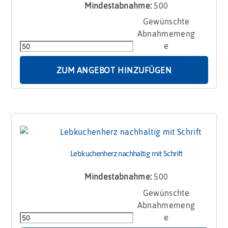
Mindestabnahme:
500
Lebkuchenherz
nachhaltig
mit
Logo
Menge
ZUM ANGEBOT HINZUFÜGEN
Lebkuchenherz nachhaltig mit Schrift
Mindestabnahme:
500
Lebkuchenherz
nachhaltig
mit