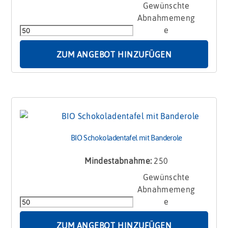
BIO
Schokoladentafel
in
bedrucktem
Karton
ZUM ANGEBOT HINZUFÜGEN
Menge
BIO Schokoladentafel mit Banderole
Mindestabnahme:
250
BIO
Schokoladentafel
mit
Banderole
Menge
ZUM ANGEBOT HINZUFÜGEN