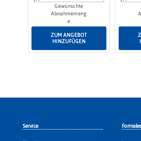
"
"
Sternsinger
Werkzeug
"
"
Menge
Menge
ZUM ANGEBOT
HINZUFÜGEN
Service
Formale