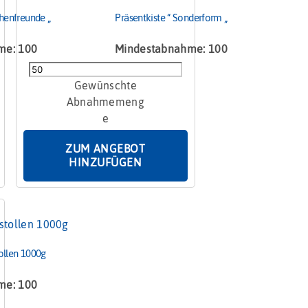
henfreunde „
Präsentkiste “ Sonderform „
me: 100
Mindestabnahme: 100
Präsentkiste
"
Sonderform
"
Menge
ZUM ANGEBOT
HINZUFÜGEN
tollen 1000g
me: 100