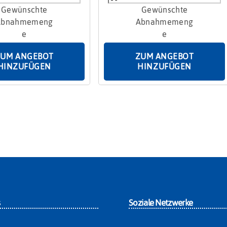
Christstollen
kiste
1000g
Menge
ZUM ANGEBOT
ZUM ANGEBOT
HINZUFÜGEN
HINZUFÜGEN
s
Soziale Netzwerke