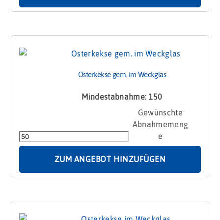
Osterkekse gem. im Weckglas
Mindestabnahme: 150
Osterkekse
gem.
im
Weckglas
Menge
ZUM ANGEBOT HINZUFÜGEN