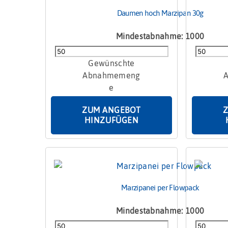
Daumen hoch Marzipan 30g
Mindestabnahme: 1000
Daumen
Marzipan
hoch
Sonderfo
Marzipan
klein
30g
Menge
Menge
ZUM ANGEBOT
HINZUFÜGEN
Marzipanei per Flowpack
Mindestabnahme: 1000
Marzipanei
Marzipan