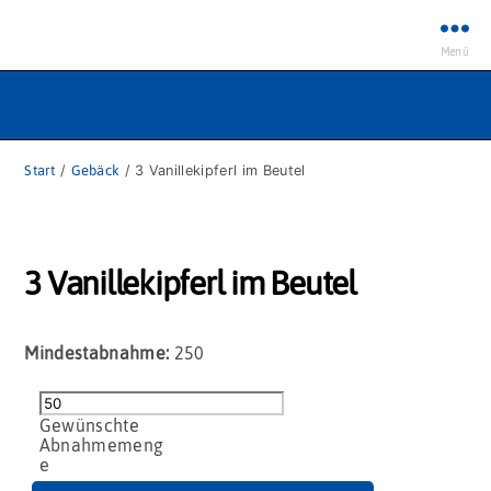
Menü
Start
/
Gebäck
/ 3 Vanillekipferl im Beutel
3 Vanillekipferl im Beutel
Mindestabnahme:
250
3
Vanillekipferl
im
Beutel
Menge