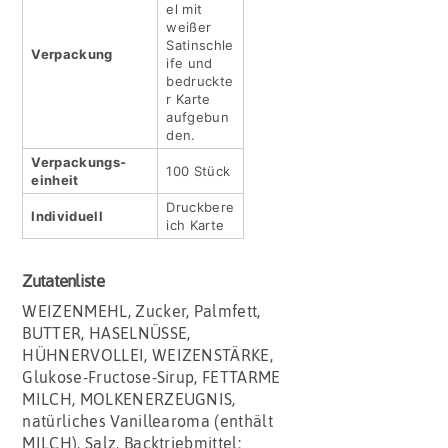
el mit
weißer
Satinschle
Verpackung
ife und
bedruckte
r Karte
aufgebun
den.
Verpackungs­
100 Stück
einheit
Druckbere
Indivi­duell
ich Karte
Zutatenliste
WEIZENMEHL, Zucker, Palmfett,
BUTTER, HASELNÜSSE,
HÜHNERVOLLEI, WEIZENSTÄRKE,
Glukose-Fructose-Sirup, FETTARME
MILCH, MOLKENERZEUGNIS,
natürliches Vanillearoma (enthält
MILCH), Salz, Backtriebmittel: