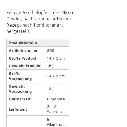
Feinste Vanillekipferl, der Marke
Dostler, nach alt überliefertem
Rezept nach Konditorenart
hergestellt.
Produktdetails
Artikel­nummer
886
Größe Produkt
14 x 8 cm
Gewicht Produkt
16g
Größe
14 x 8 cm
Verpackung
Gewicht
18g
Verpackung
Haltbar­keit
6 Monate
2 – 3
Lieferzeit
Wochen
In
Glanzbeut