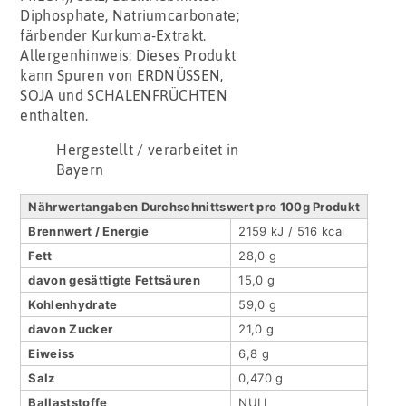
Diphosphate, Natriumcarbonate;
färbender Kurkuma-Extrakt.
Allergenhinweis: Dieses Produkt
kann Spuren von ERDNÜSSEN,
SOJA und SCHALENFRÜCHTEN
enthalten.
Hergestellt / verarbeitet in
Bayern
Nährwertangaben Durchschnittswert pro 100g Produkt
Brennwert / Energie
2159 kJ / 516 kcal
Fett
28,0 g
davon gesättigte Fettsäuren
15,0 g
Kohlenhydrate
59,0 g
davon Zucker
21,0 g
Eiweiss
6,8 g
Salz
0,470 g
Ballaststoffe
NULL