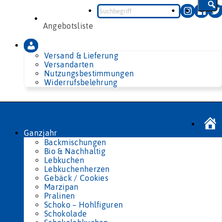
Zum
Inhalt
springen
Angebotsliste
Versand & Lieferung
Versandarten
Nutzungsbestimmungen
Widerrufsbelehrung
Ganzjahr
Backmischungen
Bio & Nachhaltig
Lebkuchen
Lebkuchenherzen
Gebäck / Cookies
Marzipan
Pralinen
Schoko – Hohlfiguren
Schokolade