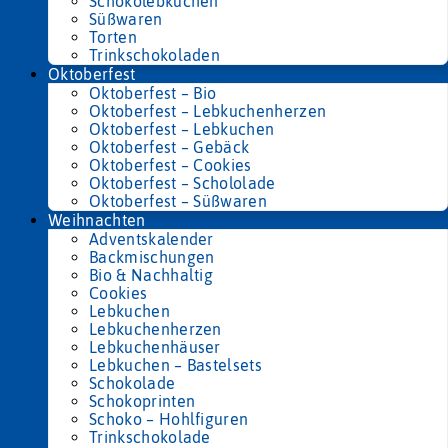
Schokolebkuchen
Süßwaren
Torten
Trinkschokoladen
Oktoberfest
Oktoberfest – Bio
Oktoberfest – Lebkuchenherzen
Oktoberfest – Lebkuchen
Oktoberfest – Gebäck
Oktoberfest – Cookies
Oktoberfest – Schololade
Oktoberfest – Süßwaren
Weihnachten
Adventskalender
Backmischungen
Bio & Nachhaltig
Cookies
Lebkuchen
Lebkuchenherzen
Lebkuchenhäuser
Lebkuchen – Bastelsets
Schokolade
Schokoprinten
Schoko – Hohlfiguren
Trinkschokolade