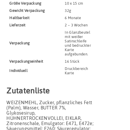
Größe Verpackung
10 x 15 cm
Gewicht Verpackung
32g
Haltbar­keit
6 Monate
Lieferzeit
2 – 3 Wochen
In Glanzbeutel
mit weißer
Satinschleife
Verpackung
und bedruckter
Karte
aufgebunden.
Verpackungs­einheit
16 Stück
Druckbereich
Indivi­duell
Karte
Zutatenliste
WEIZENMEHL, Zucker, pflanzliches Fett
(Palm), Wasser, BUTTER 7%,
Glukosesirup,
HÜHNERTROCKENVOLLEI, EIKLAR,
Zitronenschale, Emulgator: E471, E472e;
Säuerungsmittel: E260; Säureregulator: