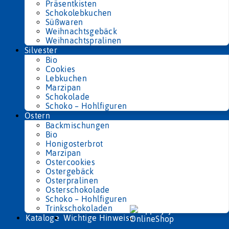
Präsentkisten
Schokolebkuchen
Süßwaren
Weihnachtsgebäck
Weihnachtspralinen
Silvester
Bio
Cookies
Lebkuchen
Marzipan
Schokolade
Schoko – Hohlfiguren
Ostern
Backmischungen
Bio
Honigosterbrot
Marzipan
Ostercookies
Ostergebäck
Osterpralinen
Osterschokolade
Schoko – Hohlfiguren
Trinkschokoladen
Kataloge
Wichtige Hinweise