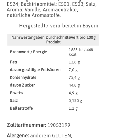
E524; Backtriebmittel: E501, E503; Salz,
Aroma: Vanille, Aromaextrakte,
natürliche Aromastoffe.
Hergestellt / verarbeitet in Bayern
Nährwertangaben Durchschnittswert pro 100g
Produkt
1885 kJ / 448
Brennwert / Energie
kcal
Fett
13,8 g
davon gesättigte Fettsäuren
7,6 g
Kohlenhydrate
75,4 g
davon Zucker
44,8 g
Eiweiss
4,9 g
Salz
0,150 g
Ballaststoffe
1,1 g
Zolltarifnummer:
19053199
Alergene:
anderem GLUTEN,