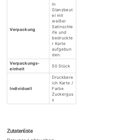
In
Glanzbeut
el mit
weißer
Satinschle
Verpackung
ife und
bedruckte
r Karte
aufgebun
den.
Verpackungs­
50 Stück
einheit
Druckbere
ich Karte /
Indivi­duell
Farbe
Zuckergus
s
Zutatenliste