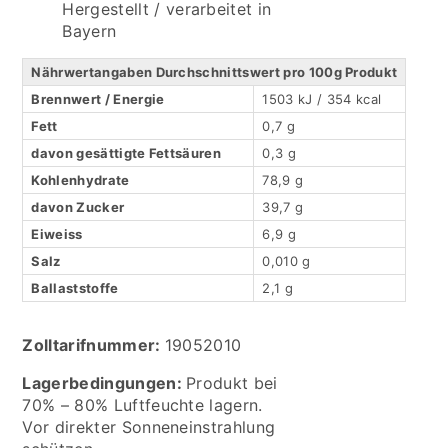
Hergestellt / verarbeitet in
Bayern
Nährwertangaben Durchschnittswert pro 100g Produkt
Brennwert / Energie
1503 kJ / 354 kcal
Fett
0,7 g
davon gesättigte Fettsäuren
0,3 g
Kohlenhydrate
78,9 g
davon Zucker
39,7 g
Eiweiss
6,9 g
Salz
0,010 g
Ballaststoffe
2,1 g
Zolltarifnummer:
19052010
Lagerbedingungen:
Produkt bei
70% – 80% Luftfeuchte lagern.
Vor direkter Sonneneinstrahlung