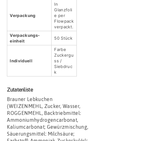
In
Glanzfoli
Verpackung
e per
Flowpack
verpackt.
Verpackungs­
50 Stück
einheit
Farbe
Zuckergu
Indivi­duell
ss /
Siebdruc
k
Zutatenliste
Brauner Lebkuchen
(WEIZENMEHL, Zucker, Wasser,
ROGGENMEHL, Backtriebmittel:
Ammoniumhydrogencarbonat,
Kaliumcarbonat; Gewürzmischung,
Säuerungsmittel: Milchsäure;
Farbstoff: Ammoniak-Zuckerkulör);