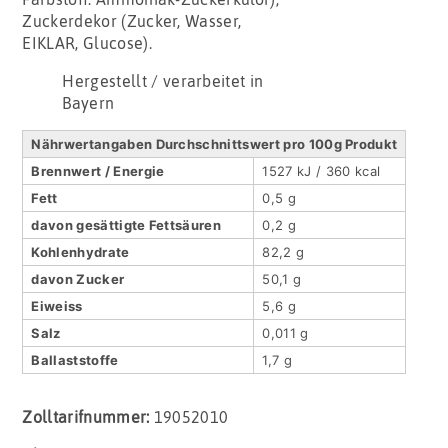
Zuckerdekor (Zucker, Wasser,
EIKLAR, Glucose).
Hergestellt / verarbeitet in
Bayern
Nährwertangaben Durchschnittswert pro 100g Produkt
Brennwert / Energie
1527 kJ / 360 kcal
Fett
0,5 g
davon gesättigte Fettsäuren
0,2 g
Kohlenhydrate
82,2 g
davon Zucker
50,1 g
Eiweiss
5,6 g
Salz
0,011 g
Ballaststoffe
1,7 g
Zolltarifnummer:
19052010