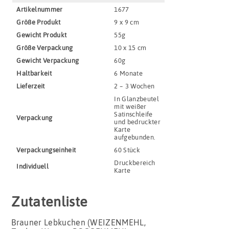
Artikel­nummer
1677
Größe Produkt
9 x 9 cm
Gewicht Produkt
55g
Größe Verpackung
10 x 15 cm
Gewicht Verpackung
60g
Haltbar­keit
6 Monate
Lieferzeit
2 – 3 Wochen
In Glanzbeutel
mit weißer
Satinschleife
Verpackung
und bedruckter
Karte
aufgebunden.
Verpackungs­einheit
60 Stück
Druckbereich
Indivi­duell
Karte
Zutatenliste
Brauner Lebkuchen (WEIZENMEHL,