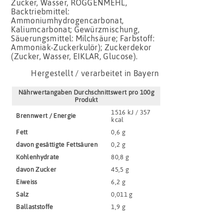
Zucker, Wasser, ROGGENMEHL,
Backtriebmittel:
Ammoniumhydrogencarbonat,
Kaliumcarbonat; Gewürzmischung,
Säuerungsmittel: Milchsäure; Farbstoff:
Ammoniak-Zuckerkulör); Zuckerdekor
(Zucker, Wasser, EIKLAR, Glucose).
Hergestellt / verarbeitet in Bayern
Nährwertangaben Durchschnittswert pro 100g
Produkt
1516 kJ / 357
Brennwert / Energie
kcal
Fett
0,6 g
davon gesättigte Fettsäuren
0,2 g
Kohlenhydrate
80,8 g
davon Zucker
45,5 g
Eiweiss
6,2 g
Salz
0,011 g
Ballaststoffe
1,9 g