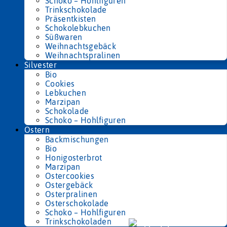
Schoko – Hohlfiguren
Trinkschokolade
Präsentkisten
Schokolebkuchen
Süßwaren
Weihnachtsgebäck
Weihnachtspralinen
Silvester
Bio
Cookies
Lebkuchen
Marzipan
Schokolade
Schoko – Hohlfiguren
Ostern
Backmischungen
Bio
Honigosterbrot
Marzipan
Ostercookies
Ostergebäck
Osterpralinen
Osterschokolade
Schoko – Hohlfiguren
Trinkschokoladen