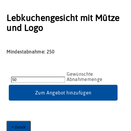
Lebkuchengesicht mit Mütze
und Logo
Mindestabnahme: 250
Lebkuchengesicht
mit
Mütze
und
Zum Angebot hinzufügen
Logo
Menge
< Zurück