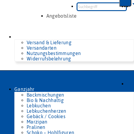
Zum
Inhalt
springen
Angebotsliste
Versand & Lieferung
Versandarten
Nutzungsbestimmungen
Widerrufsbelehrung
Ganzjahr
Backmischungen
Bio & Nachhaltig
Lebkuchen
Lebkuchenherzen
Gebäck / Cookies
Marzipan
Pralinen
Schoko – Hohlfiguren